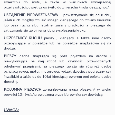
zmierzchu do świtu, a także w warunkach zmniejszonej
przejrzystości powietrza os świtu do zmierzchu /mgła, deszcz, noc/
USTĄPIENIE
PIERWSZEŃSTWA
– powstrzymanie się od ruchu,
jeżeli ruch mógłby zmusić innego kierującego do zmiany kierunku
lub pasa ruchu albo istotnej zmiany prędkości, a pieszego do
zatrzymania się, zwolnienia lub przyspieszenia kroku.
UCZESTNICY RUCHU
pieszy , kierujący, a także inne osoby
przebywające w pojeździe lub na pojeździe znajdującym się na
drodze.
PIESZY
osoba znajdująca się poza pojazdem na drodze i
niewykonująca na niej robót lub czynności przewidzianych
odrębnymi przepisami; za pieszego uważa się również osobę
pchającą rower, motor, motorower, wózek dziecięcy podręczny czy
inwalidzki a także os do 10 lat kierującą rowerem pod opieka osoby
dorosłej.
KOLUMNA PIESZYCH
zorganizowana grupa pieszych/ w wieku
powyżej 10 r życia/ prowadzona przez kierownika czy dowódcę.
UWAGA: