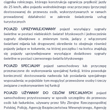
ciągnika rolniczego, którego konstrukcja ogranicza prędkość jazdy
do 25 km/h, albo pojazdu wolnobieżnego oraz przyczepy (przyczep)
dostosowanej do przewozu osób, wykorzystywanych w ramach
prowadzonej działalności w zakresie świadczenia usług
turystycznych
POJAZD UPRZYWILEJOWANY
pojazd wysyłający sygnały
świetlne w postaci niebieskich świateł błyskowych i jednocześnie
sygnały dźwiękowe o zmiennym tonie, jadący z włączonymi
światłami mijania lub drogowymi; określenie to obejmuje również
pojazdy jadące w kolumnie, na której początku i na końcu znajdują
się pojazdy uprzywilejowane wysyłające dodatkowo sygnały
świetlne w postaci czerwonego światła błyskowego
POJAZD
SPECJALNY
pojazd samochodowy lub przyczepę
przeznaczone do wykonywania specjalnej funkcji, która powoduje
konieczność dostosowania nadwozia lub posiadania specjalnego
wyposażenia; w pojeździe tym mogą być przewożone osoby i rzeczy
związane z wykonywaniem tej funkcji
POJAZD UŻYWANY DO CELÓW
SPECJALNYCH
pojazd
samochodowy przystosowany w sposób szczególny do przewozu
osób lub ładunków, używany przez Siły Zbrojne Rzeczypospolitej
Polskiej, Policję, Agencję Bezpieczeństwa Wewnętrznego, Agencję