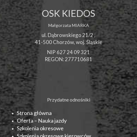
OSK KIEDOS
Małgorzata MIARKA
ul. Dąbrowskiego 21/2 ,
41-500
Chorzów
, woj.
Śląskie
NIP 627 24 09 321
REGON: 277710681
Przydatne odnośniki
Strona główna
Oferta – Nauka jazdy
Szkolenia okresowe
Szkolenia okresowe kierowców