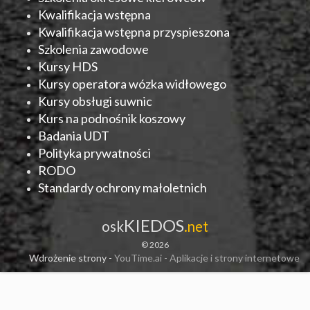
Kwalifikacja wstępna
Kwalifikacja wstępna przyspieszona
Szkolenia zawodowe
Kursy HDS
Kursy operatora wózka widłowego
Kursy obsługi suwnic
Kurs na podnośnik koszowy
Badania UDT
Polityka prywatności
RODO
Standardy ochrony małoletnich
KIEDOS
osk
.net
© 2026
Wdrożenie strony -
YouTime.ai - Aplikacje i strony internetowe