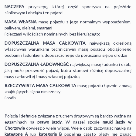
NACZEPA
przyczepę, której część spoczywa na pojeździe
silnikowym i obciąża ten pojazd
MASA WŁASNA
masę pojazdu z jego normalnym wyposażeniem,
paliwem, olejami, smarami
i cieczami w ilościach nominalnych, bez kierującego;
DOPUSZCZALNA MASA CAŁKOWITA
największą określoną
właściwymi warunkami technicznymi masę pojazdu obciążonego
osobami i ładunkiem, dopuszczonego do poruszania się po drodze
DOPUSZCZALNA ŁADOWNOŚĆ
największą masę ładunku i osób,
jaką może przewozić pojazd, która stanowi różnicę dopuszczalnej
masy całkowitej i masy własnej pojazdu;
RZECZYWISTA MASA CAŁKOWITA
masę pojazdu łącznie z masą
znajdujących się na nim rzeczy
i osób.
Pojęcia i definicje związane z ruchem drogowym
są bardzo ważne na
egzaminach na
prawo jazdy
. W naszej szkole
nauki jazdy w
Chorzowie
dowiesz o wiele więcej. Wiele osób zaczynając naukę na
kategorię A
lub
kategorię B
popełnia często błędy nie znając