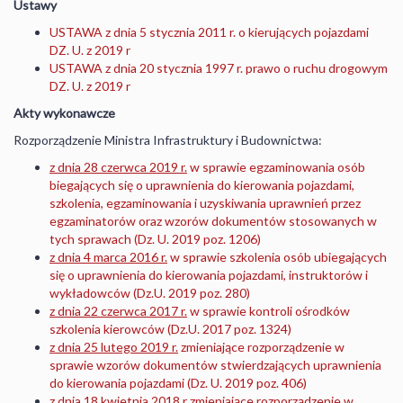
Ustawy
USTAWA z dnia 5 stycznia 2011 r. o kierujących pojazdami
DZ. U. z 2019 r
USTAWA z dnia 20 stycznia 1997 r. prawo o ruchu drogowym
DZ. U. z 2019 r
Akty wykonawcze
Rozporządzenie Ministra Infrastruktury i Budownictwa:
z dnia 28 czerwca 2019 r.
w sprawie egzaminowania osób
biegających się o uprawnienia do kierowania pojazdami,
szkolenia, egzaminowania i uzyskiwania uprawnień przez
egzaminatorów oraz wzorów dokumentów stosowanych w
tych sprawach (Dz. U. 2019 poz. 1206)
z dnia 4 marca 2016 r.
w sprawie szkolenia osób ubiegających
się o uprawnienia do kierowania pojazdami, instruktorów i
wykładowców (Dz.U. 2019 poz. 280)
z dnia 22 czerwca 2017 r.
w sprawie kontroli ośrodków
szkolenia kierowców (Dz.U. 2017 poz. 1324)
z dnia 25 lutego 2019 r.
zmieniające rozporządzenie w
sprawie wzorów dokumentów stwierdzających uprawnienia
do kierowania pojazdami (Dz. U. 2019 poz. 406)
z dnia 18 kwietnia 2018 r
zmieniające rozporządzenie w