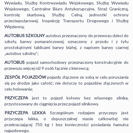
Wywiadu, Służbę Kontrwywiadu Wojskowego, Służbę Wywiadu
Wojskowego, Centralne Biuro Antykorupcyjne, Straż Graniczną,
kontrolę skarbową, Służbę Celną, jednostki ochrony
przeciwpożarowej, Inspekcję Transportu Drogowego i Służbę
Więzienną;
AUTOBUS SZKOLNY
autobus przeznaczony do przewozu dzieci do
szkoły, barwy pomarańczowej, oznaczony z przodu i z tyłu
prostokątnymi tablicami barwy białej, z napisem barwy czarnej
„autobus szkolny”;
AUTOBUS
pojazd samochodowy przeznaczony konstrukcyjnie do
przewozu więcej niż 9 osób łącznie z kierowcą;
ZESPÓŁ
POJAZDÓW
pojazdy złączone ze sobą w celu poruszania
się po drodze jako całość; nie dotyczy to pojazdów złączonych w
celu holowania;
PRZYCZEPA
jest to pojazd kołowy bez własnego silnika,
przystosowany do ciągnięcia przez pojazd silnikowy.
PRZYCZEPA
LEKKA
Szczególnym rodzajem przyczepy jest
przyczepa lekka, o dopuszczalnej masie całkowitej nie
przekraczającej 750 kg i bez konieczności posiadania hamulca
najazdowego.