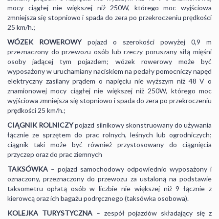
mocy ciągłej nie większej niż 250W, którego moc wyjściowa
zmniejsza się stopniowo i spada do zera po przekroczeniu prędkości
25 km/h.;
WÓZEK ROWEROWY
pojazd o szerokości powyżej 0,9 m
przeznaczony do przewozu osób lub rzeczy poruszany siłą mięśni
osoby jadącej tym pojazdem; wózek rowerowy może być
wyposażony w uruchamiany naciskiem na pedały pomocniczy napęd
elektryczny zasilany prądem o napięciu nie wyższym niż 48 V o
znamionowej mocy ciągłej nie większej niż 250W, którego moc
wyjściowa zmniejsza się stopniowo i spada do zera po przekroczeniu
prędkości 25 km/h.;
CIĄGNIK
ROLNICZY
pojazd silnikowy skonstruowany do używania
łącznie ze sprzętem do prac rolnych, leśnych lub ogrodniczych;
ciągnik taki może być również przystosowany do ciągnięcia
przyczep oraz do prac ziemnych
TAKSÓWKA
– pojazd samochodowy odpowiednio wyposażony i
oznaczony, przeznaczony do przewozu za ustaloną na podstawie
taksometru opłatą osób w liczbie nie większej niż 9 łącznie z
kierowcą oraz ich bagażu podręcznego (taksówka osobowa).
KOLEJKA TURYSTYCZNA
– zespół pojazdów składający się z