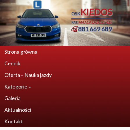
KIEDOS
OSK
KAT:
AM,A1,A2,A,B,C,C+E,D
881 669 689
Strona główna
Cennik
Oferta – Nauka jazdy
Kategorie
Galeria
Aktualności
Kontakt