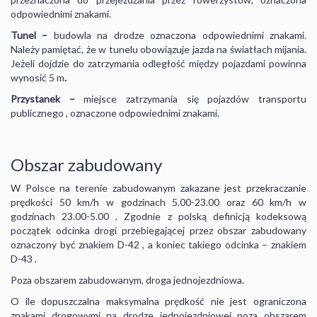
odpowiednimi znakami.
Tunel –
budowla na drodze oznaczona odpowiednimi znakami.
Należy pamiętać, że w tunelu obowiązuje jazda na światłach mijania.
Jeżeli dojdzie do zatrzymania odległość między pojazdami powinna
wynosić 5 m
.
Przystanek –
miejsce zatrzymania się pojazdów transportu
publicznego , oznaczone odpowiednimi znakami.
Obszar zabudowany
W Polsce na terenie zabudowanym zakazane jest przekraczanie
prędkości 50 km/h w godzinach 5.00-23.00 oraz 60 km/h w
godzinach 23.00-5.00 . Zgodnie z polską definicją kodeksową
początek odcinka drogi przebiegającej przez obszar zabudowany
oznaczony być znakiem D-42 , a koniec takiego odcinka – znakiem
D-43 .
Poza obszarem zabudowanym, droga jednojezdniowa.
O ile dopuszczalna maksymalna prędkość nie jest ograniczona
znakami drogowymi na drodze jednojezdniowej poza obszarem