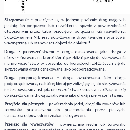
Skrzyżowanie –
przecięcie się w jednym poziomie dróg mających
jezdnię, ich połączenie lub rozwidlenie, łącznie z powierzchniami
utworzonymi przez takie przecięcie, połączenia lub rozwidlenia.
Skrzyżowaniem NIE jest skrzyżowanie drogi twardej z gruntową,
wewnętrzną lub stanowiąca dojazd do obiektu!!!
Droga z pierwszeństwem –
droga oznakowana jako droga z
pierwszeństwem, na której kierujący zbliżający się do skrzyżowania
ma pierwszeństwo w stosunku do kierujących zbliżających się do
skrzyżowania droga oznakowana jako podporządkowana.
Droga podporządkowana –
droga oznakowana jako droga
podporządkowana, na której kierujący zbliżający się do skrzyżowania
jest zobowiązany ustąpić pierwszeństwa kierującym zbliżającym się
do skrzyżowania drogą oznakowana jako drogą z pierwszeństwem.
Przejście dla pieszych –
powierzchnia jedni, drogi dla rowerów lub
torowiska przeznaczona do przechodzenia przez pieszych,
oznaczona odpowiednimi znakami drogowymi.
Przejazd dla rowerzystów –
powierzchnia jezdni lub torowisko
przeznaczona do przejeżdżania przez rowerzystów, oznaczona