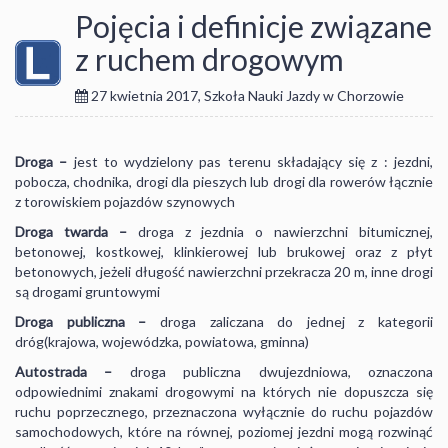
Pojęcia i definicje związane
z ruchem drogowym
27 kwietnia 2017
,
Szkoła Nauki Jazdy w Chorzowie
Droga –
jest to wydzielony pas terenu składający się z : jezdni,
pobocza, chodnika, drogi dla pieszych lub drogi dla rowerów łącznie
z torowiskiem pojazdów szynowych
Droga twarda –
droga z jezdnia o nawierzchni bitumicznej,
betonowej, kostkowej, klinkierowej lub brukowej oraz z płyt
betonowych, jeżeli długość nawierzchni przekracza 20 m, inne drogi
są drogami gruntowymi
Droga publiczna –
droga zaliczana do jednej z kategorii
dróg(krajowa, wojewódzka, powiatowa, gminna)
Autostrada –
droga publiczna dwujezdniowa, oznaczona
odpowiednimi znakami drogowymi na których nie dopuszcza się
ruchu poprzecznego, przeznaczona wyłącznie do ruchu pojazdów
samochodowych, które na równej, poziomej jezdni mogą rozwinąć