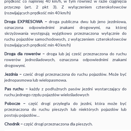
prędkość co najmniej 40 km/h, w tym również w razie ciągnięcia
przyczep (art. 2 pkt 3). Z wyłączeniem czterokołowców
(rozwijających prędkość min 40 km/h)
Droga EXPRESOWA –
droga publiczna dwu lub jeno jezdniowa,
oznaczona odpowiednimi znakami drogowymi, na której
skrzyżowania występują wyjątkowo przeznaczona wyłącznie do
ruchu pojazdów samochodowych, z wyłączeniem czterokołowców
(rozwijających prędkość min 40 km/h)
Droga dla rowerów –
droga lub jej cześć przeznaczona do ruchu
rowerów jednośladowych, oznaczona odpowiednimi znakami
drogowymi.
Jezdnia –
cześć drogi przeznaczona do ruchu pojazdów. Może być
jednopasmowa lub wielopasmowa.
Pas ruchu –
każdy z podłużnych pasów jezdni wystarczający do
ruchu jednego rzędu pojazdów wielośladowych
Pobocze –
część drogi przyległa do jezdni, która może być
przeznaczona do ruchu pieszych lub niektórych pojazdów lub
postoju pojazdów…
Chodnik –
część drogi przeznaczona dla pieszych.