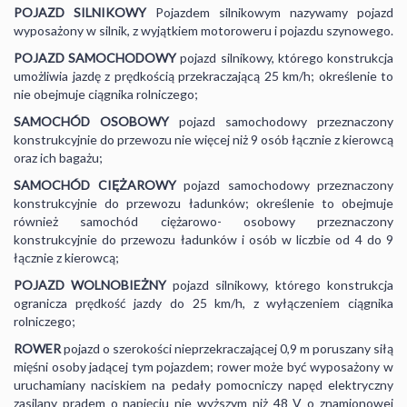
POJAZD SILNIKOWY
Pojazdem silnikowym nazywamy pojazd
wyposażony w silnik, z wyjątkiem motoroweru i pojazdu szynowego.
POJAZD SAMOCHODOWY
pojazd silnikowy, którego konstrukcja
umożliwia jazdę z prędkością przekraczającą 25 km/h; określenie to
nie obejmuje ciągnika rolniczego;
SAMOCHÓD OSOBOWY
pojazd samochodowy przeznaczony
konstrukcyjnie do przewozu nie więcej niż 9 osób łącznie z kierowcą
oraz ich bagażu;
SAMOCHÓD
CIĘŻAROWY
pojazd samochodowy przeznaczony
konstrukcyjnie do przewozu ładunków; określenie to obejmuje
również samochód ciężarowo- osobowy przeznaczony
konstrukcyjnie do przewozu ładunków i osób w liczbie od 4 do 9
łącznie z kierowcą;
POJAZD
WOLNOBIEŻNY
pojazd silnikowy, którego konstrukcja
ogranicza prędkość jazdy do 25 km/h, z wyłączeniem ciągnika
rolniczego;
ROWER
pojazd o szerokości nieprzekraczającej 0,9 m poruszany siłą
mięśni osoby jadącej tym pojazdem; rower może być wyposażony w
uruchamiany naciskiem na pedały pomocniczy napęd elektryczny
zasilany prądem o napięciu nie wyższym niż 48 V o znamionowej