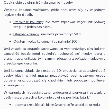
Obok siebie powinny iść maksymalnie
4 osoby
Wyjątek: kolumna wojskowa, gdzie dopuszcza się, by w jednym
rzędzie szło
6 osób
.
Szerokość kolumny
: nie może zajmować więcej niż połowę
drogi lub jeden pas ruchu.
Długość kolumny
: nie może przekroczyć 50 m
Odstęp
miedzy kolumnami co najmniej 100 m
Jeśli zasada ta zostanie zachowana, to wyprzedzający ciąg kolumn
samochód będzie mógł spokojnie „schować się” między jedną a
drugą grupą, unikając tym samym zderzenia z pojazdem jadącym z
przeciwnego kierunku.
Jeśli kolumna składa się z osób do 10 roku życia, to ustawieni po 2
osoby idący w niej muszą pozostawać pod nadzorem osoby
dorosłej oraz poruszać się chodnikiem lub poboczem po lewej
stronie jezdni.
W warunkach niedostatecznej widoczności pierwsza i ostatnia z
osób maszerujących w kolumnie powinny posiadać latarki:
Idący na czele kieruje białe światło tejże latarki do przodu