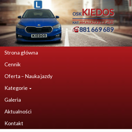
KIEDOS
OSK
KAT:
AM,A1,A2,A,B,C,C+E,D
881 669 689
Strona główna
Cennik
Oferta – Nauka jazdy
Kategorie
Galeria
Aktualności
Kontakt