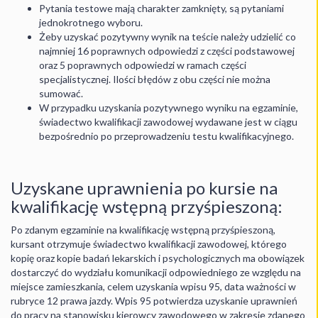
Pytania testowe mają charakter zamknięty, są pytaniami
jednokrotnego wyboru.
Żeby uzyskać pozytywny wynik na teście należy udzielić co
najmniej 16 poprawnych odpowiedzi z części podstawowej
oraz 5 poprawnych odpowiedzi w ramach części
specjalistycznej. Ilości błędów z obu części nie można
sumować.
W przypadku uzyskania pozytywnego wyniku na egzaminie,
świadectwo kwalifikacji zawodowej wydawane jest w ciągu
bezpośrednio po przeprowadzeniu testu kwalifikacyjnego.
Uzyskane uprawnienia po kursie na
kwalifikację wstępną przyśpieszoną:
Po zdanym egzaminie na kwalifikację wstępną przyśpieszoną,
kursant otrzymuje świadectwo kwalifikacji zawodowej, którego
kopię oraz kopie badań lekarskich i psychologicznych ma obowiązek
dostarczyć do wydziału komunikacji odpowiedniego ze względu na
miejsce zamieszkania, celem uzyskania wpisu 95, data ważności w
rubryce 12 prawa jazdy. Wpis 95 potwierdza uzyskanie uprawnień
do pracy na stanowisku kierowcy zawodowego w zakresie zdanego