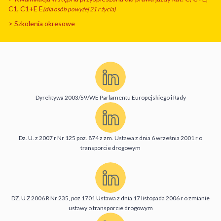
C1, C1+E E
(dla osób powyżej 21 r życia)
> Szkolenia okresowe
Dyrektywa 2003/59/WE Parlamentu Europejskiego i Rady
Dz. U. z 2007 r Nr 125 poz. 874 z zm. Ustawa z dnia 6 września 2001 r o
transporcie drogowym
DZ. U Z 2006 R Nr 235, poz 1701 Ustawa z dnia 17 listopada 2006 r o zmianie
ustawy o transporcie drogowym