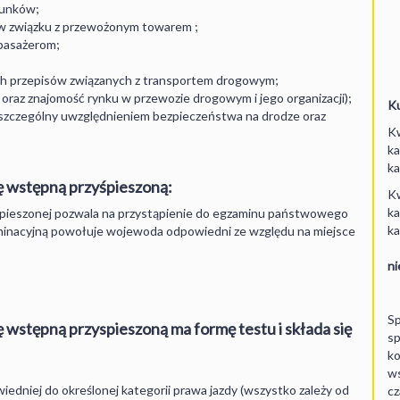
dunków;
w związku z przewożonym towarem ;
pasażerom;
ch przepisów związanych z transportem drogowym;
y oraz znajomość rynku w przewozie drogowym i jego organizacji);
Ku
szczególny uwzględnieniem bezpieczeństwa na drodze oraz
Kw
ka
ka
ę wstępną przyśpieszoną:
Kw
ka
yspieszonej pozwala na przystąpienie do egzaminu państwowego
ka
minacyjną powołuje wojewoda odpowiedni ze względu na miejsce
ni
Sp
 wstępną przyspieszoną ma formę testu i składa się
sp
ko
ws
wiedniej do określonej kategorii prawa jazdy (wszystko zależy od
cz