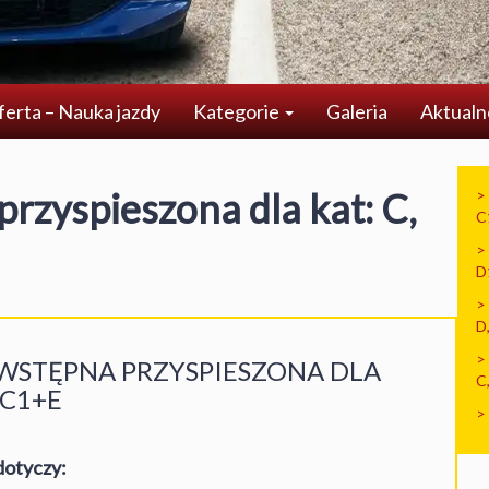
ferta – Nauka jazdy
Kategorie
Galeria
Aktualn
przyspieszona dla kat: C,
>
C
>
D
>
D
>
WSTĘPNA PRZYSPIESZONA DLA
C
 C1+E
>
dotyczy: