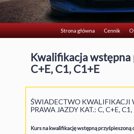
Strona główna
Cennik
O
Kwalifikacja wstępna 
C+E, C1, C1+E
ŚWIADECTWO KWALIFIKACJI 
PRAWA JAZDY KAT.: C, C+E, C1,
Kurs na kwalifikację wstępną przyśpieszoną 