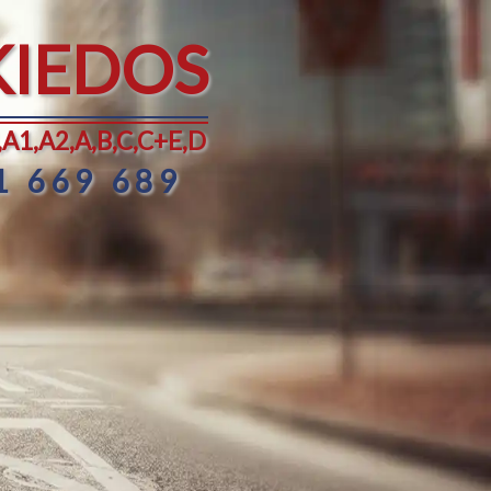
KIEDOS
A1,A2,A,B,C,C+E,D
1 669 689