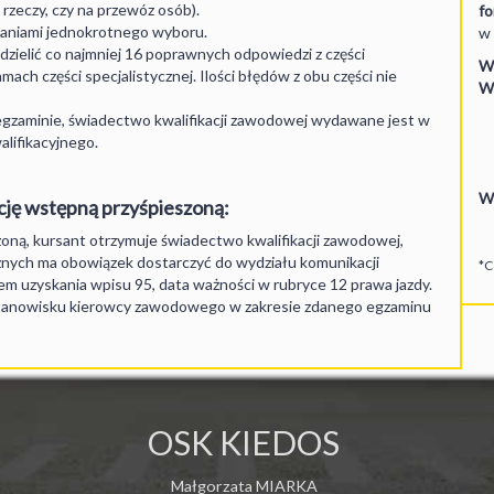
rzeczy, czy na przewóz osób).
fo
taniami jednokrotnego wyboru.
w 
zielić co najmniej 16 poprawnych odpowiedzi z części
W 
h części specjalistycznej. Ilości błędów z obu części nie
W 
gzaminie, świadectwo kwalifikacji zawodowej wydawane jest w
lifikacyjnego.
W 
cję wstępną przyśpieszoną:
zoną, kursant otrzymuje świadectwo kwalifikacji zawodowej,
cznych ma obowiązek dostarczyć do wydziału komunikacji
*C
em uzyskania wpisu 95, data ważności w rubryce 12 prawa jazdy.
stanowisku kierowcy zawodowego w zakresie zdanego egzaminu
OSK KIEDOS
Małgorzata MIARKA