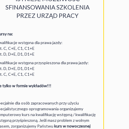
SFINANSOWANIA SZKOLENIA
PRZEZ URZĄD PRACY
rsy na:
alifikacje wstępna dla prawa jazdy:
t. C, C+E, C1, C1+E
t. D, D+E, D1, D1+E
alifikacje wstępna przyspieszona dla prawa jazdy:
t. D, D+E, D1, D1+E
t. C, C+E, C1, C1+E
e tylko w formie wykładów!!!
ecjalnie dla osób zapracowanych przy użyciu
ecjalistycznego oprogramowania organizujemy
mputerowy kurs na kwalifikację wstępną / kwalifikację
tępną przyśpieszoną. Jeśli masz problem z wolnym
asem, zorganizujemy Państwu
kurs w nowoczesnej