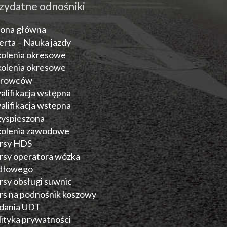
zydatne odnośniki
rona główna
erta – Nauka jazdy
kolenia okresowe
kolenia okresowe
erowców
alifikacja wstępna
alifikacja wstępna
zyspieszona
kolenia zawodowe
rsy HDS
rsy operatora wózka
dłowego
rsy obsługi suwnic
rs na podnośnik koszowy
dania UDT
lityka prywatności