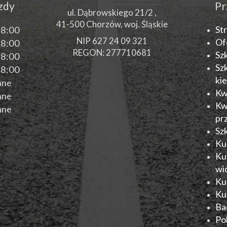
azdy
Pr
ul. Dąbrowskiego 21/2 ,
41-500
Chorzów
, woj.
Śląskie
St
18:00
NIP 627 24 09 321
Of
18:00
REGON: 277710681
Sz
18:00
Sz
18:00
ki
nne
Kw
nne
Kw
nne
pr
Sz
Ku
Ku
wi
Ku
Ku
Ba
Po