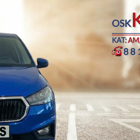
OSK
KAT:
AM,
88