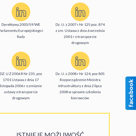
Dyrektywa 2003/59/WE
Dz. U. z 2007 r Nr 125 poz. 874
Parlamentu Europejskiego i
z zm. Ustawa z dnia 6 września
Rady
2001 r o transporcie
drogowym
DZ. U Z 2006 R Nr 235, poz
Dz. U. z 2008 r Nr 124, poz 805
1701 Ustawa z dnia 17
Rozporządzenie Ministra
listopada 2006 r o zmianie
Infrastruktury z dnia 2 lipca
ustawy o transporcie
2008 w sprawie szkolenia
drogowym
kierowców
ISTNIEJE MOŻLIWOŚĆ