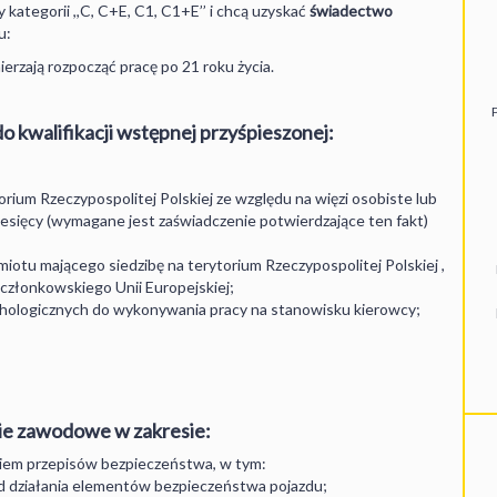
kategorii ,,C, C+E, C1, C1+E’’ i chcą uzyskać
świadectwo
u:
ierzają rozpocząć pracę po 21 roku życia.
 kwalifikacji wstępnej przyśpieszonej:
orium Rzeczypospolitej Polskiej ze względu na więzi osobiste lub
iesięcy (wymagane jest zaświadczenie potwierdzające ten fakt)
otu mającego siedzibę na terytorium Rzeczypospolitej Polskiej ,
członkowskiego Unii Europejskiej;
hologicznych do wykonywania pracy na stanowisku kierowcy;
ie zawodowe w zakresie:
niem przepisów bezpieczeństwa, w tym:
ad działania elementów bezpieczeństwa pojazdu;