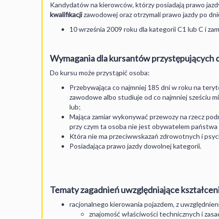
Kandydatów na kierowców, którzy posiadają prawo jazdy 
kwalifikacji
zawodowej oraz otrzymali prawo jazdy po dni
10 września 2009 roku dla kategorii C1 lub C i zam
Wymagania dla kursantów przystępujących do
Do kursu może przystąpić osoba:
Przebywająca co najmniej 185 dni w roku na teryt
zawodowe albo studiuje od co najmniej sześciu m
lub;
Mająca zamiar wykonywać przewozy na rzecz podmi
przy czym ta osoba nie jest obywatelem państwa 
Która nie ma przeciwwskazań zdrowotnych i psyc
Posiadająca prawo jazdy dowolnej kategorii.
Tematy zagadnień uwzględniające kształcen
racjonalnego kierowania pojazdem, z uwzględnie
znajomość właściwości technicznych i zas