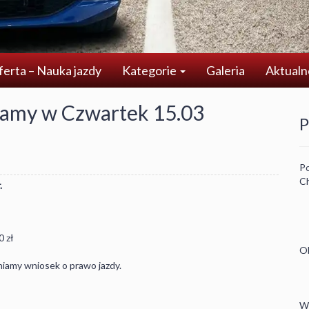
ferta – Nauka jazdy
Kategorie
Galeria
Aktualn
amy w Czwartek 15.03
P
Po
Ch
.
0 zł
Ob
niamy wniosek o prawo jazdy.
W