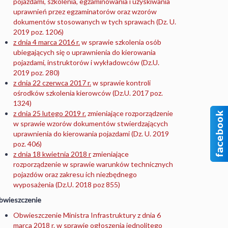
pojazdami, szkolenia, egzaminowania i uzyskiwania
uprawnień przez egzaminatorów oraz wzorów
dokumentów stosowanych w tych sprawach (Dz. U.
2019 poz. 1206)
z dnia 4 marca 2016 r.
w sprawie szkolenia osób
ubiegających się o uprawnienia do kierowania
pojazdami, instruktorów i wykładowców (Dz.U.
2019 poz. 280)
z dnia 22 czerwca 2017 r.
w sprawie kontroli
ośrodków szkolenia kierowców (Dz.U. 2017 poz.
1324)
z dnia 25 lutego 2019 r.
zmieniające rozporządzenie
w sprawie wzorów dokumentów stwierdzających
uprawnienia do kierowania pojazdami (Dz. U. 2019
poz. 406)
z dnia 18 kwietnia 2018 r
zmieniające
rozporządzenie w sprawie warunków technicznych
pojazdów oraz zakresu ich niezbędnego
wyposażenia (Dz.U. 2018 poz 855)
bwieszczenie
Obwieszczenie Ministra Infrastruktury z dnia 6
marca 2018 r. w sprawie ogłoszenia jednolitego