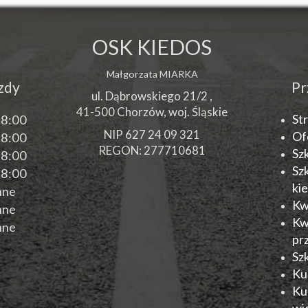
OSK KIEDOS
Małgorzata MIARKA
azdy
Pr
ul. Dąbrowskiego 21/2 ,
41-500
Chorzów
, woj.
Śląskie
St
18:00
NIP 627 24 09 321
Of
18:00
REGON: 277710681
Sz
18:00
Sz
18:00
ki
nne
Kw
nne
Kw
nne
pr
Sz
Ku
Ku