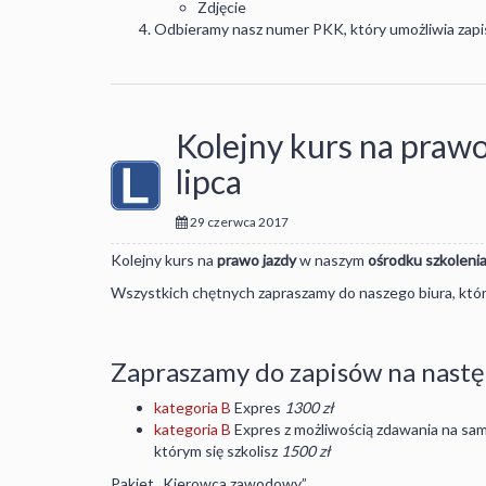
Zdjęcie
Odbieramy nasz numer PKK, który umożliwia zapisa
Kolejny kurs na prawo
lipca
29 czerwca 2017
Kolejny kurs na
prawo jazdy
w naszym
ośrodku szkoleni
Wszystkich chętnych zapraszamy do naszego biura, które
Zapraszamy do zapisów na nastę
kategoria B
Expres
1300 zł
kategoria B
Expres z możliwością zdawania na sa
którym się szkolisz
1500 zł
Pakiet „Kierowca zawodowy”