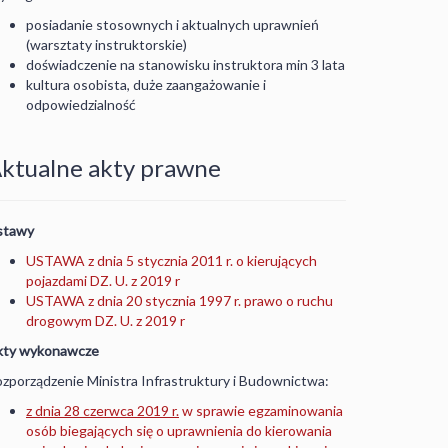
posiadanie stosownych i aktualnych uprawnień
(warsztaty instruktorskie)
doświadczenie na stanowisku instruktora min 3 lata
kultura osobista, duże zaangażowanie i
odpowiedzialność
ktualne akty prawne
stawy
USTAWA z dnia 5 stycznia 2011 r. o kierujących
pojazdami DZ. U. z 2019 r
USTAWA z dnia 20 stycznia 1997 r. prawo o ruchu
drogowym DZ. U. z 2019 r
kty wykonawcze
zporządzenie Ministra Infrastruktury i Budownictwa:
z dnia 28 czerwca 2019 r.
w sprawie egzaminowania
osób biegających się o uprawnienia do kierowania