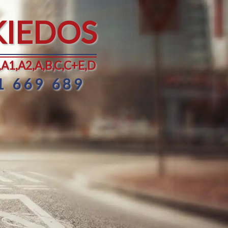
KIEDOS
A1,A2,A,B,C,C+E,D
1 669 689