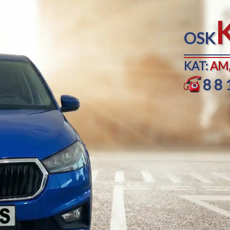
OSK
KAT:
AM,
88