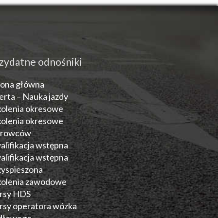
zydatne odnośniki
rona główna
erta – Nauka jazdy
kolenia okresowe
kolenia okresowe
erowców
alifikacja wstępna
alifikacja wstępna
zyspieszona
kolenia zawodowe
rsy HDS
rsy operatora wózka