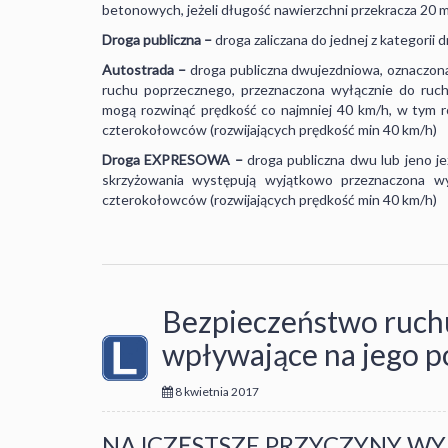
betonowych, jeżeli długość nawierzchni przekracza 20 
Droga publiczna –
droga zaliczana do jednej z kategorii
Autostrada –
droga publiczna dwujezdniowa, oznaczon
ruchu poprzecznego, przeznaczona wyłącznie do ruc
mogą rozwinąć prędkość co najmniej 40 km/h, w tym rów
czterokołowców (rozwijających prędkość min 40 km/h)
Droga EXPRESOWA –
droga publiczna dwu lub jeno j
skrzyżowania występują wyjątkowo przeznaczona w
czterokołowców (rozwijających prędkość min 40 km/h)
Bezpieczeństwo ruchu
wpływające na jego p
8 kwietnia 2017
NAJCZĘSTSZE PRZYCZYNY W