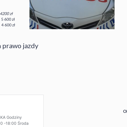
4200 zł
 5 600 zł
 4 600 zł
a prawo jazdy
O