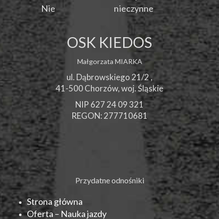
Nie
nieczynne
OSK KIEDOS
Małgorzata MIARKA
ul. Dąbrowskiego 21/2 ,
41-500
Chorzów
, woj.
Śląskie
NIP 627 24 09 321
REGON: 277710681
Przydatne odnośniki
Strona główna
Oferta – Nauka jazdy