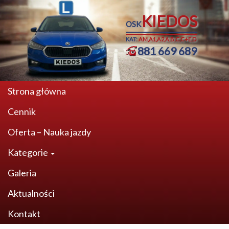
KIEDOS
OSK
KAT:
AM,A1,A2,A,B,C,C+E,D
881 669 689
Strona główna
Cennik
Oferta – Nauka jazdy
Kategorie
Galeria
Aktualności
Kontakt