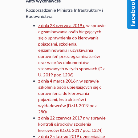
Akty wykonawcze
Rozporządzenie Ministra Infrastruktury i
Budownictwa:
z dnia 28 czerwca 2019 r.
w sprawie
egzaminowania osób biegających
się o uprawnienia do kierowania
pojazdami, szkolenia,
egzaminowania i uzyskiwania
uprawnień przez egzaminatorów
oraz wzorów dokumentów
stosowanych w tych sprawach (Dz.
U. 2019 poz. 1206)
z dnia 4 marca 2016 r.
w sprawie
szkolenia osób ubiegających się o
uprawnienia do kierowania
pojazdami, instruktorów i
wykładowców (Dz.U. 2019 poz.
280)
z dnia 22 czerwca 2017 r.
w sprawie
kontroli ośrodków szkolenia
kierowców (Dz.U. 2017 poz. 1324)
z dnia 25 lutego 2019 r.
zmieniające