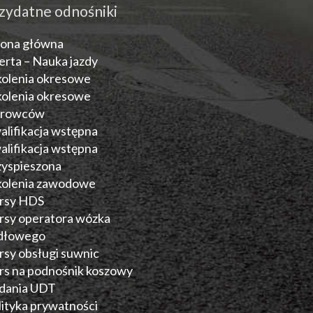
zydatne odnośniki
rona główna
erta – Nauka jazdy
kolenia okresowe
kolenia okresowe
erowców
alifikacja wstępna
alifikacja wstępna
zyspieszona
kolenia zawodowe
rsy HDS
rsy operatora wózka
dłowego
rsy obsługi suwnic
rs na podnośnik koszowy
dania UDT
lityka prywatności