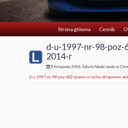
Strona główna
Cennik
O
d-u-1997-nr-98-poz-
2014-r
8 listopada 2016
,
Szkoła Nauki Jazdy w Cho
d-u-1997-nr-98-poz-602-prawo-o-ruchu-drogowym-akt