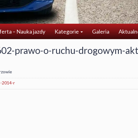
ferta – Nauka jazdy
Kategorie
Galeria
Aktualn
602-prawo-o-ruchu-drogowym-akt
rzowie
-2014-r