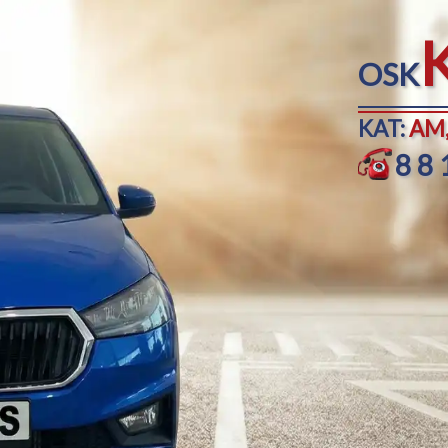
OSK
KAT:
AM,
88