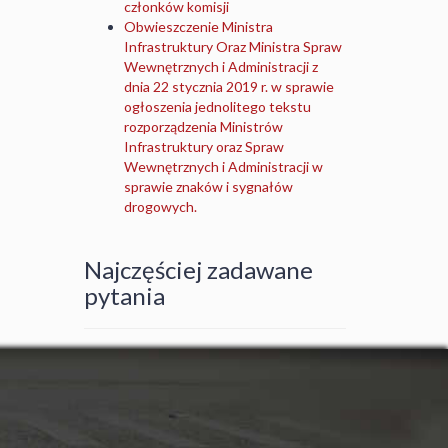
członków komisji
Obwieszczenie Ministra
Infrastruktury Oraz Ministra Spraw
Wewnętrznych i Administracji z
dnia 22 stycznia 2019 r. w sprawie
ogłoszenia jednolitego tekstu
rozporządzenia Ministrów
Infrastruktury oraz Spraw
Wewnętrznych i Administracji w
sprawie znaków i sygnałów
drogowych.
Najczęściej zadawane
pytania