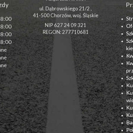
azdy
Pr
ul. Dąbrowskiego 21/2 ,
41-500
Chorzów
, woj.
Śląskie
St
18:00
NIP 627 24 09 321
Of
18:00
REGON: 277710681
Sz
18:00
Sz
18:00
ki
nne
Kw
nne
Kw
nne
pr
Sz
Ku
Ku
wi
Ku
Ku
Ba
Po