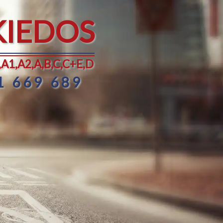
KIEDOS
A1,A2,A,B,C,C+E,D
1 669 689