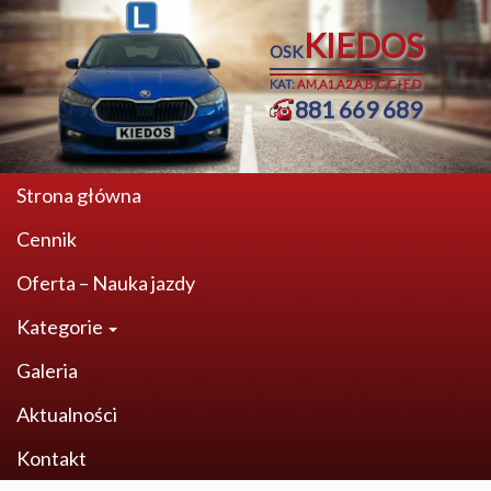
KIEDOS
OSK
KAT:
AM,A1,A2,A,B,C,C+E,D
881 669 689
Strona główna
Cennik
Oferta – Nauka jazdy
Kategorie
Galeria
Aktualności
Kontakt