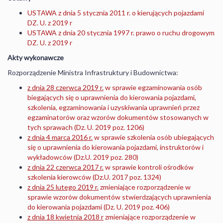
USTAWA z dnia 5 stycznia 2011 r. o kierujących pojazdami
DZ. U. z 2019 r
USTAWA z dnia 20 stycznia 1997 r. prawo o ruchu drogowym
DZ. U. z 2019 r
Akty wykonawcze
Rozporządzenie Ministra Infrastruktury i Budownictwa:
z dnia 28 czerwca 2019 r.
w sprawie egzaminowania osób
biegających się o uprawnienia do kierowania pojazdami,
szkolenia, egzaminowania i uzyskiwania uprawnień przez
egzaminatorów oraz wzorów dokumentów stosowanych w
tych sprawach (Dz. U. 2019 poz. 1206)
z dnia 4 marca 2016 r.
w sprawie szkolenia osób ubiegających
się o uprawnienia do kierowania pojazdami, instruktorów i
wykładowców (Dz.U. 2019 poz. 280)
z dnia 22 czerwca 2017 r.
w sprawie kontroli ośrodków
szkolenia kierowców (Dz.U. 2017 poz. 1324)
z dnia 25 lutego 2019 r.
zmieniające rozporządzenie w
sprawie wzorów dokumentów stwierdzających uprawnienia
do kierowania pojazdami (Dz. U. 2019 poz. 406)
z dnia 18 kwietnia 2018 r
zmieniające rozporządzenie w