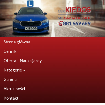
KIEDOS
OSK
KAT:
AM,A1,A2,A,B,C,C+E,D
881 669 689
Strona główna
Cennik
Oferta – Nauka jazdy
Kategorie
Galeria
Aktualności
Kontakt