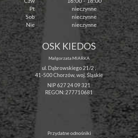
Czw
16:00 - 18:00
Pt
nieczynne
Sob
nieczynne
Nie
nieczynne
OSK KIEDOS
Małgorzata MIARKA
ul. Dąbrowskiego 21/2 ,
41-500
Chorzów
, woj.
Śląskie
NIP 627 24 09 321
REGON: 277710681
Przydatne odnośniki