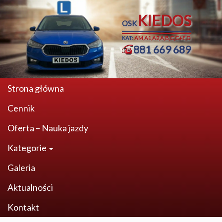
KIEDOS
OSK
KAT:
AM,A1,A2,A,B,C,C+E,D
881 669 689
Strona główna
Cennik
Oferta – Nauka jazdy
Kategorie
Galeria
Aktualności
Kontakt