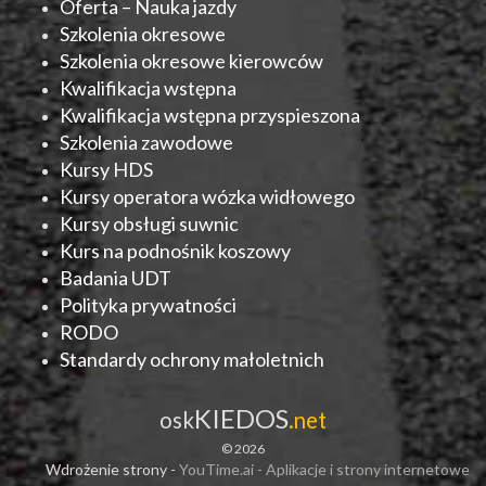
Oferta – Nauka jazdy
Szkolenia okresowe
Szkolenia okresowe kierowców
Kwalifikacja wstępna
Kwalifikacja wstępna przyspieszona
Szkolenia zawodowe
Kursy HDS
Kursy operatora wózka widłowego
Kursy obsługi suwnic
Kurs na podnośnik koszowy
Badania UDT
Polityka prywatności
RODO
Standardy ochrony małoletnich
KIEDOS
osk
.net
© 2026
Wdrożenie strony -
YouTime.ai - Aplikacje i strony internetowe