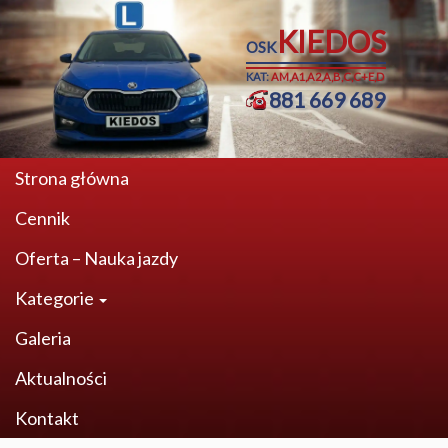
KIEDOS
OSK
KAT:
AM,A1,A2,A,B,C,C+E,D
881 669 689
Strona główna
Cennik
Oferta – Nauka jazdy
Kategorie
Galeria
Aktualności
Kontakt