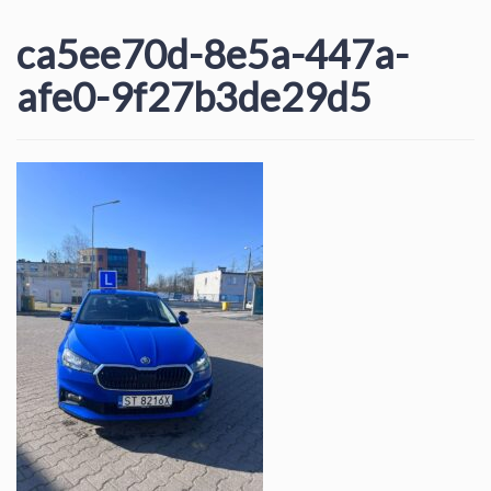
ca5ee70d-8e5a-447a-
afe0-9f27b3de29d5