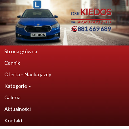
KIEDOS
OSK
KAT:
AM,A1,A2,A,B,C,C+E,D
881 669 689
Strona główna
Cennik
Oferta – Nauka jazdy
Kategorie
Galeria
Aktualności
Kontakt