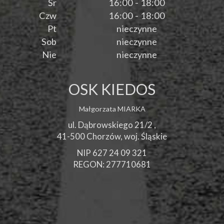
Śr
16:00 - 18:00
Czw
16:00 - 18:00
Pt
nieczynne
Sob
nieczynne
Nie
nieczynne
OSK KIEDOS
Małgorzata MIARKA
ul. Dąbrowskiego 21/2 ,
41-500
Chorzów
, woj.
Śląskie
NIP 627 24 09 321
REGON: 277710681