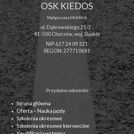
OSK KIEDOS
Małgorzata MIARKA
ul. Dąbrowskiego 21/2 ,
41-500
Chorzów
, woj.
Śląskie
NIP 627 24 09 321
REGON: 277710681
Przydatne odnośniki
Strona główna
Oferta – Nauka jazdy
Szkolenia okresowe
Szkolenia okresowe kierowców
Kwalifikacja wstępna