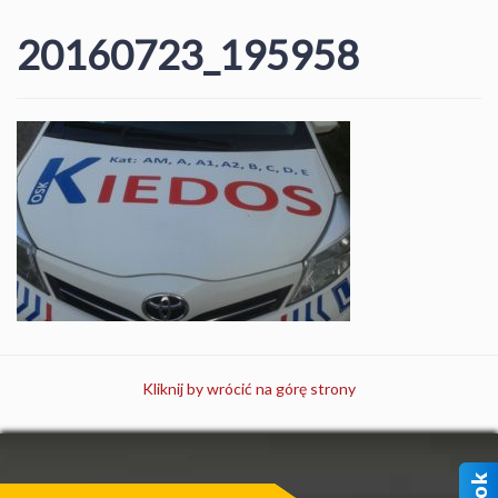
20160723_195958
Kliknij by wrócić na górę strony