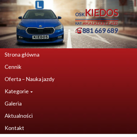
KIEDOS
OSK
KAT:
AM,A1,A2,A,B,C,C+E,D
881 669 689
Strona główna
Cennik
Oferta – Nauka jazdy
Kategorie
Galeria
Aktualności
Kontakt