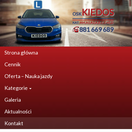
KIEDOS
OSK
KAT:
AM,A1,A2,A,B,C,C+E,D
881 669 689
Strona główna
Cennik
Oferta – Nauka jazdy
Kategorie
Galeria
Aktualności
Kontakt